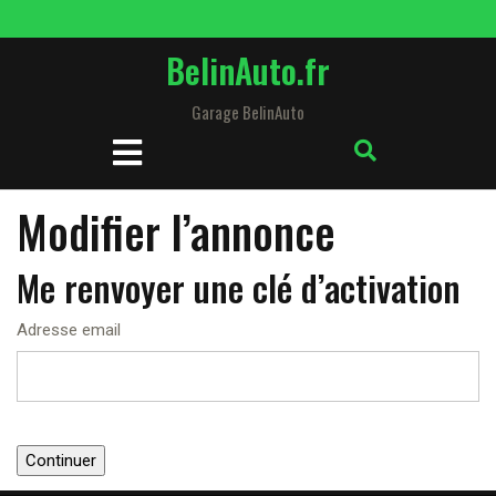
Skip
to
BelinAuto.fr
content
Garage BelinAuto
Open
Button
Modifier l’annonce
Me renvoyer une clé d’activation
Adresse email