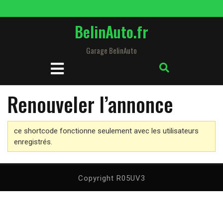
Skip
to
BelinAuto.fr
content
Garage BelinAuto
Open
Button
Renouveler l’annonce
ce shortcode fonctionne seulement avec les utilisateurs
enregistrés.
Copyright R05UV3